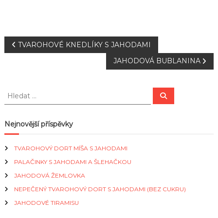
N
TVAROHOVÉ KNEDLÍKY S JAHODAMI
JAHODOVÁ BUBLANINA
a
v
H
H
l
l
e
i
e
d
a
d
Nejnovější příspěvky
t
g
a
t
TVAROHOVÝ DORT MÍŠA S JAHODAMI
a
:
PALAČINKY S JAHODAMI A ŠLEHAČKOU
c
JAHODOVÁ ŽEMLOVKA
NEPEČENÝ TVAROHOVÝ DORT S JAHODAMI (BEZ CUKRU)
e
JAHODOVÉ TIRAMISU