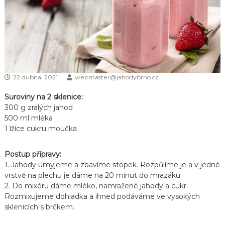
22 dubna, 2021
webmaster@jahodybrno.cz
Suroviny na 2 sklenice:
300 g zralých jahod
500 ml mléka
1 lžíce cukru moučka
Postup přípravy:
1. Jahody umyjeme a zbavíme stopek. Rozpůlíme je a v jedné
vrstvě na plechu je dáme na 20 minut do mrazáku.
2. Do mixéru dáme mléko, namražené jahody a cukr.
Rozmixujeme dohladka a ihned podáváme ve vysokých
sklenicích s brčkem.