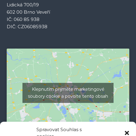
e
Lidická 700/19
602 00 Brno Veveří
k
IČ: 060 85 938
DIČ: CZ06085938
Klepnutím přijměte marketingové
soubory cookie a povolte tento obsah
Spravovat Souhlas s