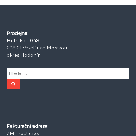
p
r
o
Prodejna:
Hutník č. 1048
p
698 01 Veselí nad Moravou
ř
okres Hodonín
í
H
l
s
e
H
l
d
e
p
d
a
a
t
t
ě
:
v
Fakturační adresa:
ZM Fruct s.r.o.