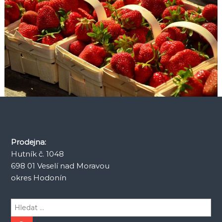
Prodejna:
Hutník č. 1048
698 01 Veselí nad Moravou
okres Hodonín
H
l