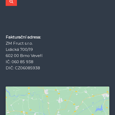
e
H
l
d
e
d
a
a
t
t
:
Fakturační adresa:
ZM Fruct s.r.o.
Lidická 700/19
602 00 Brno Veveří
IČ: 060 85 938
DIČ: CZ06085938