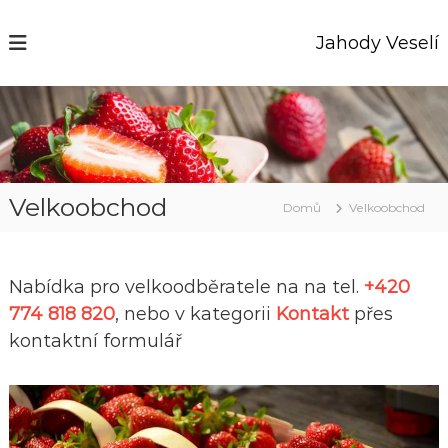
P
ř
Jahody Veselí
e
s
k
o
č
i
t
n
Velkoobchod
Domů
Velkoobchod
a
o
b
s
Nabídka pro velkoodběratele na na tel.
+420
a
774 818 820
, nebo v kategorii
Kontakt
přes
h
kontaktní formulář