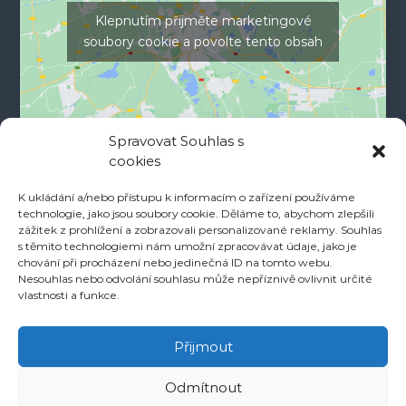
Klepnutím přijměte marketingové
soubory cookie a povolte tento obsah
Spravovat Souhlas s
cookies
K ukládání a/nebo přístupu k informacím o zařízení používáme
technologie, jako jsou soubory cookie. Děláme to, abychom zlepšili
zážitek z prohlížení a zobrazovali personalizované reklamy. Souhlas
s těmito technologiemi nám umožní zpracovávat údaje, jako je
chování při procházení nebo jedinečná ID na tomto webu.
Nesouhlas nebo odvolání souhlasu může nepříznivě ovlivnit určité
vlastnosti a funkce.
Copyright © 2026
Jahody Veselí
All rights reserved.Šablona:
Flash
od
ThemeGrill. Powered by
WordPress
Přijmout
Odmítnout