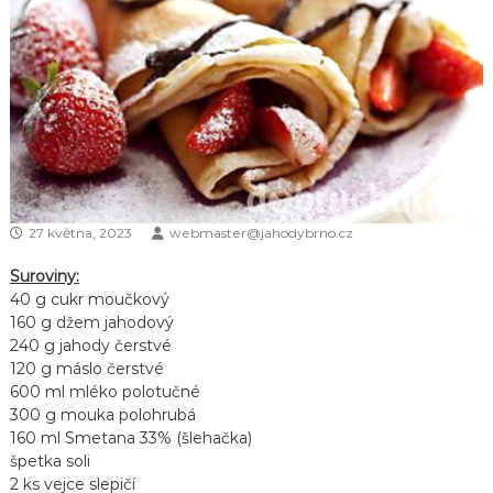
27 května, 2023
webmaster@jahodybrno.cz
Suroviny:
40 g cukr moučkový
160 g džem jahodový
240 g jahody čerstvé
120 g máslo čerstvé
600 ml mléko polotučné
300 g mouka polohrubá
160 ml Smetana 33% (šlehačka)
špetka soli
2 ks vejce slepičí