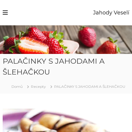
P
ř
Jahody Veselí
e
s
k
o
č
i
t
n
PALAČINKY S JAHODAMI A
a
ŠLEHAČKOU
o
b
s
Domů
Recepty
PALAČINKY S JAHODAMI A ŠLEHAČKOU
a
h