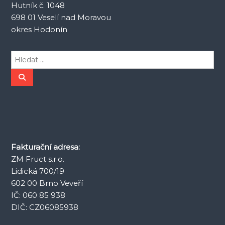
Hutník č. 1048
p
698 01 Veselí nad Moravou
ř
okres Hodonín
í
H
l
s
e
H
l
d
e
p
d
a
a
t
t
ě
:
v
Fakturační adresa:
ZM Fruct s.r.o.
e
Lidická 700/19
602 00 Brno Veveří
k
IČ: 060 85 938
DIČ: CZ06085938