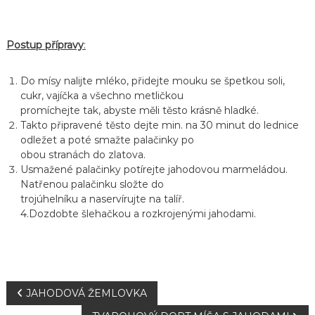
Postup přípravy
:
Do mísy nalijte mléko, přidejte mouku se špetkou soli,
cukr, vajíčka a všechno metličkou
promíchejte tak, abyste měli těsto krásně hladké.
Takto připravené těsto dejte min. na 30 minut do lednice
odležet a poté smažte palačinky po
obou stranách do zlatova.
Usmažené palačinky potírejte jahodovou marmeládou.
Natřenou palačinku složte do
trojúhelníku a naservírujte na talíř.
4.Dozdobte šlehačkou a rozkrojenými jahodami.
N
JAHODOVÁ ŽEMLOVKA