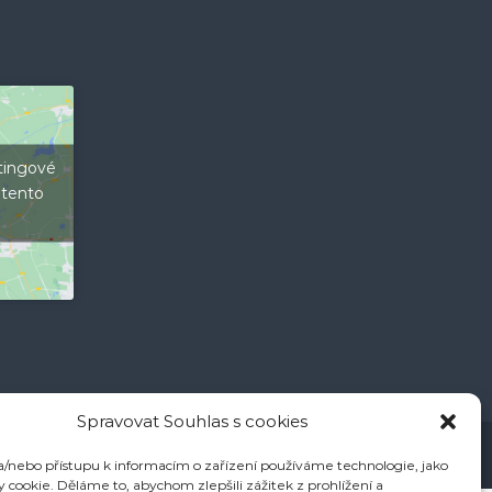
tingové
 tento
Spravovat Souhlas s cookies
a/nebo přístupu k informacím o zařízení používáme technologie, jako
y cookie. Děláme to, abychom zlepšili zážitek z prohlížení a