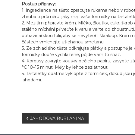
Postup přípravy:
1. Ingredience na těsto zpracujte rukama nebo v robo
zhruba o průměru, jaký mají vaše formičky na tartaletky
2. Mezitím připravte krém. Mléko, žloutky, cukr, škro
stálého míchání přiveďte k varu a vařte do zhoustnutí
potravinářskou fólii, aby se nevytvořil škraloup. Kr
částech vmíchejte ušlehanou smetanu.
3. Ze zchladlého těsta odkrajujte plátky a postupně je
formičky dobře vychlazené, půjde vám to snáz.
4. Korpusy zakryjte kousky pečicího papíru, zasypte zá
°C 10–15 minut. Měly by lehce zezlátnout.
5. Tartaletky opatrně vyklopte z formiček, dokud jsou
jahodami.
N
JAHODOVÁ BUBLANINA
a