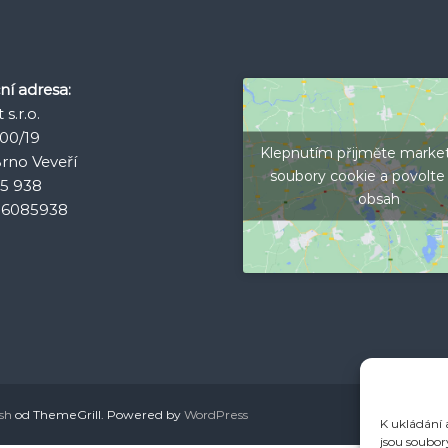
ní adresa:
s.r.o.
700/19
Klepnutím přijměte marke
rno Veveří
soubory cookie a povolte
85 938
obsah
06085938
sh
od ThemeGrill. Powered by
WordPress
K ukládání 
jsou soubor