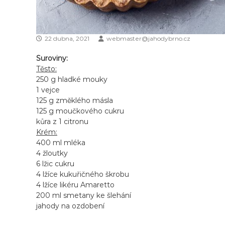
22 dubna, 2021
webmaster@jahodybrno.cz
Suroviny:
Těsto:
250 g hladké mouky
1 vejce
125 g změklého másla
125 g moučkového cukru
kůra z 1 citronu
Krém:
400 ml mléka
4 žloutky
6 lžic cukru
4 lžíce kukuřičného škrobu
4 lžíce likéru Amaretto
200 ml smetany ke šlehání
jahody na ozdobení