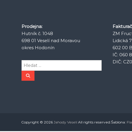
v
i
Prodejna:
Fakturač
Hutník č. 1048
ZM Fruct 
g
698 01 Veselí nad Moravou
Lidická 
okres Hodonín
602 00 B
a
IČ: 060 
DIČ: CZ
c
H
l
e
e
H
l
d
e
d
a
p
a
t
t
:
r
o
Copyright © 2026
Jahody Veselí
All rights reserved.Šablona:
Fla
p