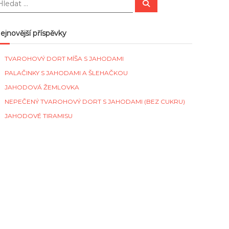
H
l
e
d
a
ejnovější příspěvky
t
TVAROHOVÝ DORT MÍŠA S JAHODAMI
PALAČINKY S JAHODAMI A ŠLEHAČKOU
JAHODOVÁ ŽEMLOVKA
NEPEČENÝ TVAROHOVÝ DORT S JAHODAMI (BEZ CUKRU)
JAHODOVÉ TIRAMISU