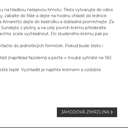
tu na hladkou nelepivou hmotu. Těsto vytvarujte do válce
, zabalte do fólie a dejte na hodinu chladit do lednice.
b a Amaretto dejte do kastrůlku a důkladně promíchejte. Za
. Sundejte z plotny a na celý povrch krému přitiskněte
ém nechte zcela vychladnout. Do studeného krému pak po
 vtlačte do jednotlivých formiček. Pokud bude těsto i
těží (například fazolemi) a pečte v troubě vyhřáté na 160
 ještě teplé. Vychladlé je naplňte krémem a ozdobte
JAHODOVÁ ZMRZLINA